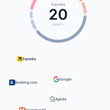
Expedia
20
Anteil %
Expedia
Google
Booking.com
Agoda
Hostelworld