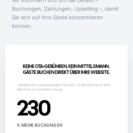
Wir kümmern uns um die Details –
Buchungen, Zahlungen, Upselling –, damit
Sie sich auf Ihre Gäste konzentrieren
können.
KEINE OTA-GEBÜHREN, KEIN MITTELSMANN.
GÄSTE BUCHEN DIREKT ÜBER IHRE WEBSITE.
,
Median aus unabhängigen Hostels, 12 Monate nach dem
Wechsel zur Direktbuchung
230
% MEHR BUCHUNGEN