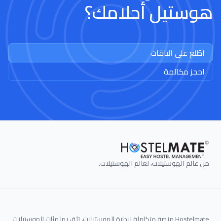
هوستيل أحلامك؟
اطّلع على الباقات
احجز مكالمة
من عالم الهوستيلات، لعالم الهوستيلات.
Hostelmate منصة متكاملة لإدارة الهوستيلات، تثق بها مئات الهوستيلات