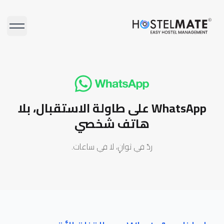
HostelMate
فتح القا
WhatsApp على طاولة الاستقبال، بلا
هاتف شخصي
ردّ في ثوانٍ، لا في ساعات.