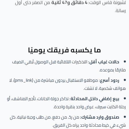
لشبونة قاس الوقت:
4 دقائق و47 ثانية
من الصفر حتى أول
رسالة.
ما يكسبه فريقك يوميًا
حالات غياب أقل:
التذكيرات التلقائية قبل الوصول تُبقي الضيف
ملتزمًا بموعده.
ردود أسرع:
موظفو الاستقبال يردون مباشرة من
{pms_link}
، لا
هواتف شخصية، لا تشتت.
بيع إضافي داخل المحادثة:
تذاكر جولة الحانات، تأجير المناشف، أو
رحلة الكايت سيرف، عرض واحد بنقرة واحدة.
صندوق وارد مشترك:
من ردّ، من دفع، من طلب وجبة نباتية، كل
شيء في خيط محادثة واحد يراه كل الفريق.