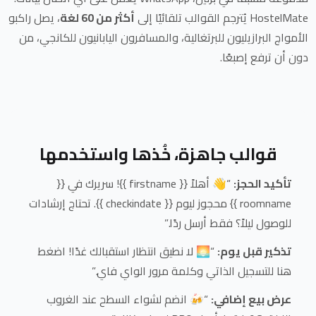
HostelMate يُترجم القوالب تلقائيًا إلى
أكثر من 60 لغة
، يصل راكبو
الأمواج البرازيليون للبرتغالية، والمسافرون اليابانيون للكانجي، من
دون أن ترفع إصبعًا.
قوالب جاهزة، خُذها واستخدمها
تأكيد الحجز:
“👋 أهلاً {{ first
name }}! سريرك في {{
name }} محجوز ليوم {{ check
room
in
date }}. تحتاج إرشادات
للوصول ليلاً؟ فقط أرسل ردًا.”
تذكير قبل يوم:
“🌅 لا نطيق انتظار استقبالك غدًا! اضغط
هنا للتسجيل الذاتي وكلمة مرور الواي فاي.”
عرض بيع إضافي:
“🍻 انضم لشواء السطح عند الغروب