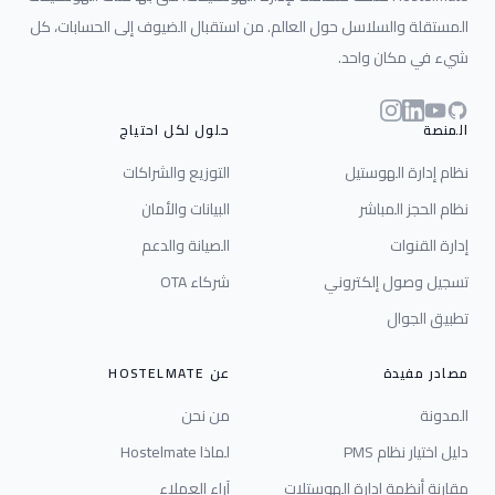
المستقلة والسلاسل حول العالم. من استقبال الضيوف إلى الحسابات، كل
شيء في مكان واحد.
Instagram
LinkedIn
YouTube
GitHub
المنصة
حلول لكل احتياج
نظام إدارة الهوستيل
التوزيع والشراكات
نظام الحجز المباشر
البيانات والأمان
إدارة القنوات
الصيانة والدعم
تسجيل وصول إلكتروني
شركاء OTA
تطبيق الجوال
مصادر مفيدة
عن HOSTELMATE
المدونة
من نحن
دليل اختيار نظام PMS
لماذا Hostelmate
مقارنة أنظمة إدارة الهوستلات
آراء العملاء