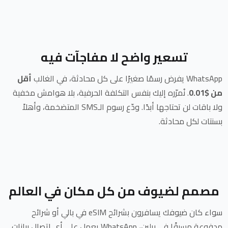
تسعير واضح لا مفاجآت فيه
WhatsApp يفرض رسمًا صغيرًا على كل محادثة، في الغالب
أقل
من $0.01
. نُمرّره إليك بنفس التكلفة الحرفية، بلا هوامش مخفية
ولا باقات لن تحتاجها أبدًا. ودّع رسوم الـSMS المتضخمة، وأهلاً
بسنتات لكل محادثة.
مصمم لضيوف من كل مكان في العالم
سواء كان ضيوفك يسافرون بشرائح eSIM في بالي أو شرائح
مدفوعة مسبقًا في برلين، WhatsApp يعمل على أي اتصال بيانات.