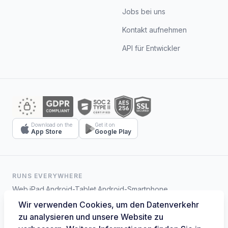
Jobs bei uns
Kontakt aufnehmen
API für Entwickler
Download on the
Get it on
App Store
Google Play
RUNS EVERYWHERE
Web
·
iPad
·
Android-Tablet
·
Android-Smartphone
Wir verwenden Cookies, um den Datenverkehr
zu analysieren und unsere Website zu