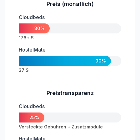
Preis (monatlich)
Cloudbeds
30%
176+ $
HostelMate
90%
37 $
Preistransparenz
Cloudbeds
25%
Versteckte Gebühren + Zusatzmodule
HostelMate