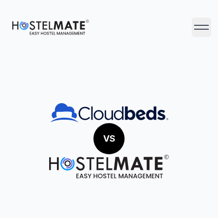
HostelMate
Haupt
VS