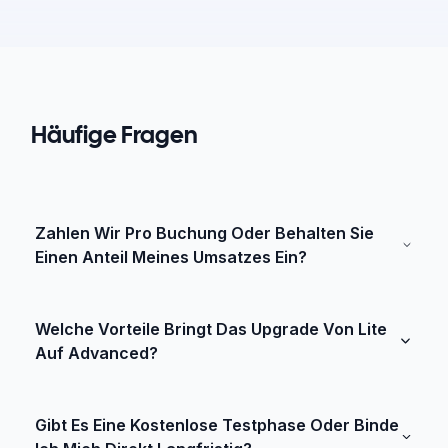
Häufige Fragen
Zahlen Wir Pro Buchung Oder Behalten Sie
Einen Anteil Meines Umsatzes Ein?
Nein. HostelMate wird über ein monatliches
Welche Vorteile Bringt Das Upgrade Von Lite
Abonnement zum Festpreis abgerechnet. Viele
Auf Advanced?
andere Systeme verlangen eine Gebühr pro
Buchung oder behalten einen prozentualen Anteil
Der größte Unterschied im Alltag liegt in den
Gibt Es Eine Kostenlose Testphase Oder Binde
Ihrer Einnahmen ein, was sich besonders in der
Finanzfunktionen und den Teamberechtigungen.