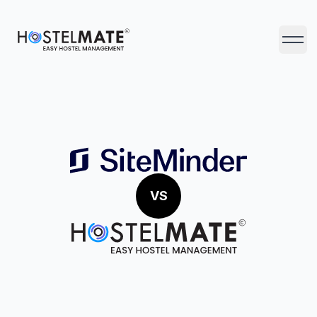
HostelMate
Abrir 
VS