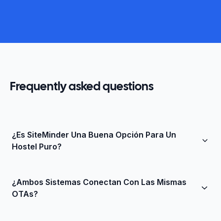
Frequently asked questions
¿Es SiteMinder Una Buena Opción Para Un
Hostel Puro?
SiteMinder es una plataforma hotelera muy extendida,
¿Ambos Sistemas Conectan Con Las Mismas
con un channel manager robusto y un gran
OTAs?
marketplace. Muchos hostels lo utilizan, pero a
menudo requiere trabajo manual adicional para