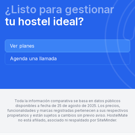
de usuario nativa de HostelMate te aportará mucha
¿Listo para gestionar
más velocidad y eficiencia operativa.
tu hostel ideal?
Ver planes
Agenda una llamada
Toda la información comparativa se basa en datos públicos
disponibles a fecha de 25 de agosto de 2025. Los precios,
funcionalidades y marcas registradas pertenecen a sus respectivos
propietarios y están sujetos a cambios sin previo aviso. HostelMate
no está afiliado, asociado ni respaldado por SiteMinder.