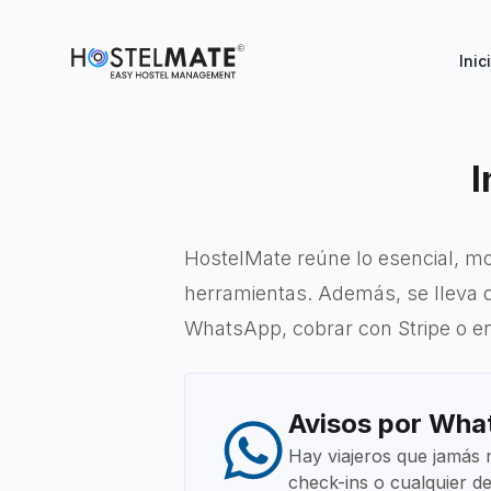
HostelMate
Inic
I
HostelMate reúne lo esencial, mo
herramientas. Además, se lleva d
WhatsApp, cobrar con Stripe o ent
Avisos por Wha
Hay viajeros que jamás
check-ins o cualquier de