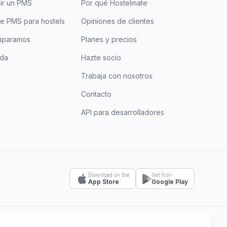
gir un PMS
Por qué Hostelmate
e PMS para hostels
Opiniones de clientes
mparamos
Planes y precios
uda
Hazte socio
Trabaja con nosotros
Contacto
API para desarrolladores
Download on the
Get it on
App Store
Google Play