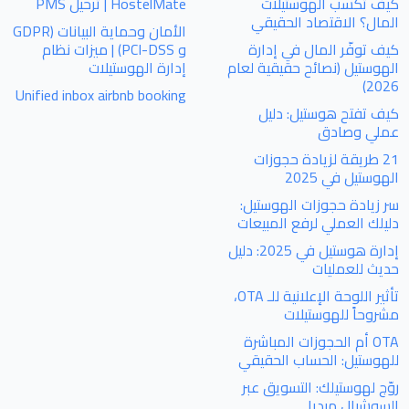
كيف تكسب الهوستيلات
HostelMate | ترحيل PMS
المال؟ الاقتصاد الحقيقي
الأمان وحماية البيانات (GDPR
كيف توفّر المال في إدارة
و PCI-DSS) | ميزات نظام
الهوستيل (نصائح حقيقية لعام
إدارة الهوستيلات
2026)
Unified inbox airbnb booking
كيف تفتح هوستيل: دليل
عملي وصادق
21 طريقة لزيادة حجوزات
الهوستيل في 2025
سر زيادة حجوزات الهوستيل:
دليلك العملي لرفع المبيعات
إدارة هوستيل في 2025: دليل
حديث للعمليات
تأثير اللوحة الإعلانية للـ OTA،
مشروحاً للهوستيلات
OTA أم الحجوزات المباشرة
للهوستيل: الحساب الحقيقي
روّج لهوستيلك: التسويق عبر
السوشيال ميديا