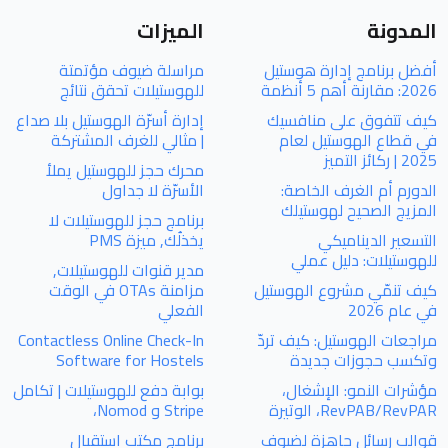
المدونة
الميزات
أفضل برنامج إدارة هوستيل
مراسلة ضيوف مؤتمتة
2026: مقارنة أهم 5 أنظمة
للهوستيلات تحقق نتائج
كيف تتفوق على منافسيك
إدارة أسرّة الهوستيل بلا صداع
في قطاع الهوستيل لعام
| مثالي للغرف المشتركة
2025 | ركائز التميز
محرك حجز للهوستيل يملأ
الدورم أم الغرف الخاصة:
الأسرّة لا جداول
المزيج الصحيح لهوستيلك
برنامج حجز للهوستيلات لا
التسعير الديناميكي
يخذلُك, ميزة PMS
للهوستيلات: دليل عملي
مدير قنوات للهوستيلات,
كيف تنمّي مشروع الهوستيل
مزامنة OTAs في الوقت
في عام 2026
الفعلي
مراجعات الهوستيل: كيف تردّ
Contactless Online Check-In
وتكسب حجوزات جديدة
Software for Hostels
مؤشرات النمو: الإشغال،
بوابة دفع للهوستيلات | تكامل
RevPAB/RevPAR، الوتيرة
Stripe و Nomod،
قوالب رسائل جاهزة لضيوف
برنامج مكتب استقبال