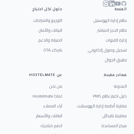
Instagram
LinkedIn
YouTube
GitHub
المنصة
حلول لكل احتياج
نظام إدارة الهوستيل
التوزيع والشراكات
نظام الحجز المباشر
البيانات والأمان
إدارة القنوات
الصيانة والدعم
تسجيل وصول إلكتروني
شركاء OTA
تطبيق الجوال
مصادر مفيدة
عن HOSTELMATE
المدونة
من نحن
دليل اختيار نظام PMS
لماذا Hostelmate
مقارنة أنظمة إدارة الهوستلات
آراء العملاء
مقارنتنا بالبدائل
الباقات والأسعار
مركز المساعدة
انضم كشريك