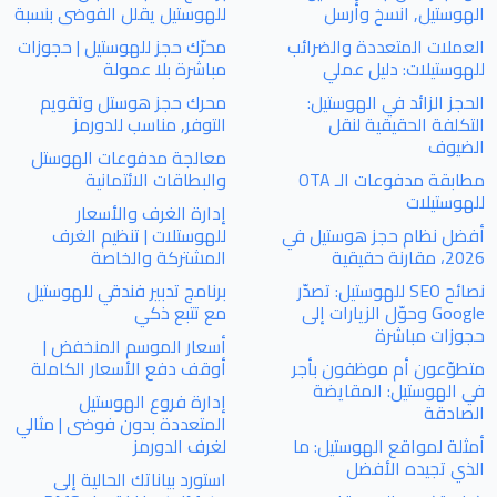
الهوستيل, انسخ وأرسل
للهوستيل يقلل الفوضى بنسبة
العملات المتعددة والضرائب
محرّك حجز للهوستيل | حجوزات
للهوستيلات: دليل عملي
مباشرة بلا عمولة
الحجز الزائد في الهوستيل:
محرك حجز هوستل وتقويم
التكلفة الحقيقية لنقل
التوفر, مناسب للدورمز
الضيوف
معالجة مدفوعات الهوستل
مطابقة مدفوعات الـ OTA
والبطاقات الائتمانية
للهوستيلات
إدارة الغرف والأسعار
أفضل نظام حجز هوستيل في
للهوستلات | تنظيم الغرف
2026، مقارنة حقيقية
المشتركة والخاصة
نصائح SEO للهوستيل: تصدّر
برنامج تدبير فندقي للهوستيل
Google وحوّل الزيارات إلى
مع تتبع ذكي
حجوزات مباشرة
أسعار الموسم المنخفض |
متطوّعون أم موظفون بأجر
أوقف دفع الأسعار الكاملة
في الهوستيل: المقايضة
إدارة فروع الهوستيل
الصادقة
المتعددة بدون فوضى | مثالي
أمثلة لمواقع الهوستيل: ما
لغرف الدورمز
الذي تجيده الأفضل
استورد بياناتك الحالية إلى