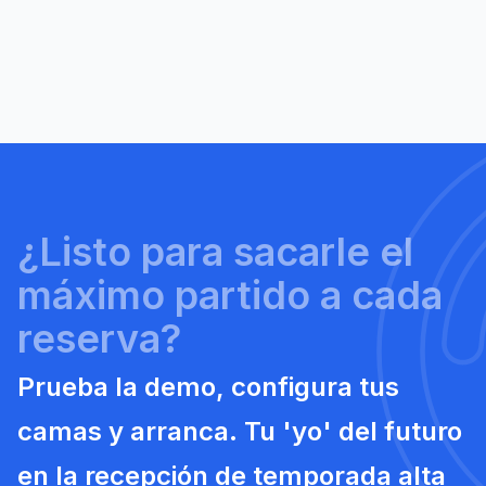
fragmento de código en tu web. ¿No tienes página
propia? No te preocupes, te proporcionamos una
Por supuesto. Seguirás siendo visible en todas las
página de reservas lista para usar.
plataformas de siempre, pero ahora podrás ofrecer a
tus huéspedes una alternativa de reserva directa
mucho más rentable para ti.
¿Listo para sacarle el
máximo partido a cada
reserva?
Prueba la demo, configura tus
camas y arranca. Tu 'yo' del futuro
en la recepción de temporada alta